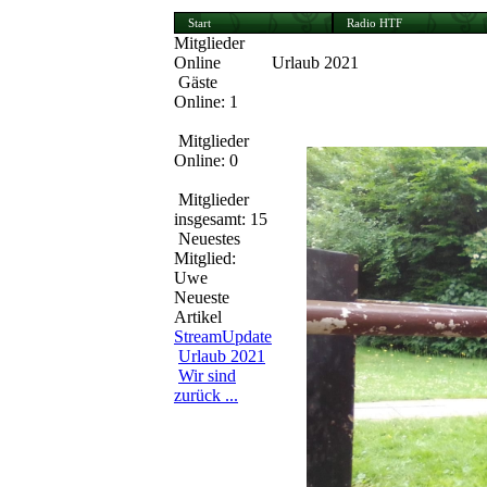
Start
Radio HTF
Mitglieder
Online
Urlaub 2021
Gäste
Der Urlaub 2021 hat begonnen
Online: 1
auch gut zu sehen ist. Ich bit
Mitglieder
Online: 0
Mitglieder
insgesamt: 15
Neuestes
Mitglied:
Uwe
Neueste
Artikel
StreamUpdate
Urlaub 2021
Wir sind
zurück ...