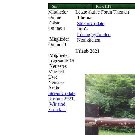
Start
Radio HTF
Mitglieder
Letzte aktive Foren Themen
Online
Thema
Gäste
StreamUpdate
Online: 1
Info's
Lösung gefunden
Mitglieder
Neuigkeiten
Online: 0
Urlaub 2021
Mitglieder
insgesamt: 15
Der Urlaub 2021 hat begonnen
Neuestes
auch gut zu sehen ist. Ich bit
Mitglied:
Uwe
Neueste
Artikel
StreamUpdate
Urlaub 2021
Wir sind
zurück ...