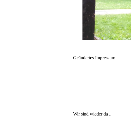
Geändertes Impressum
Bitte beachtet die geänderten 
um die Statistik dieser Seite, 
Euer
Olli
Wir sind wieder da ...
Es hat zwar ziemlich lange gedauert, aber ab sof
Diverse Probleme mit dem alten Server einerseits