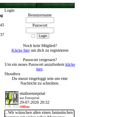
Login
Benutzername
ag
:45
Passwort
:37
Noch kein Mitglied?
Klicke hier
um dich zu registrieren
ld
Passwort vergessen?
Um ein neues Passwort anzufordern
klicke
hier
.
Shoutbox
Du musst eingeloggt sein um eine
Nachricht zu schreiben.
studioennepetal
aus Ennepetal
29-07-2026 20:32
Offline
...Wir wünschen allen einen fantastischen