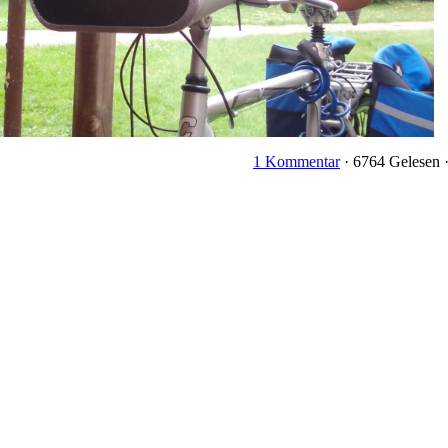
1 Kommentar
· 6764 Gelesen 
Angaben im Impressum, welche ab sofort gelten. Es geht im besonderen
also nichts was wirklich weltbewegend wäre, aber leider nötig wurde.
ort sind wir auch wieder mit eigener Homepage am Start.
 als auch mit dem alten Anbieter des Servers hatten uns zu