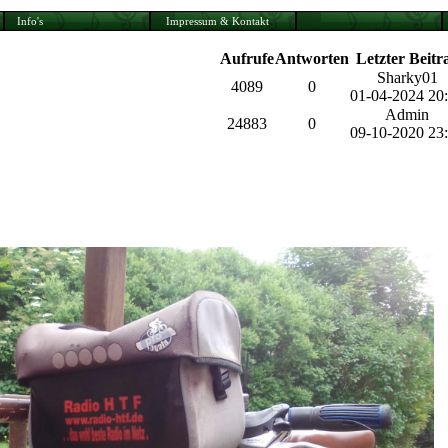
Info's
Impressum & Kontakt
Aufrufe
Antworten
Letzter Beitr
Sharky01
4089
0
01-04-2024 20
Admin
24883
0
09-10-2020 23
 und ist in gewissem Rahmen ohne Probleme möglich, wie auf dem Bi
te um Beachtung der formschönen Tasche am Lenker des Fahrrades.